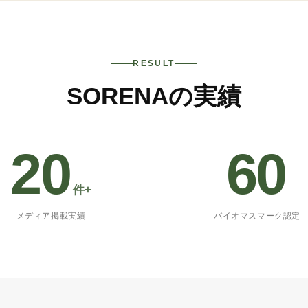
RESULT
SORENAの実績
20
60
件+
メディア掲載実績
バイオマスマーク認定