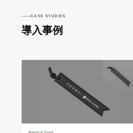
CASE STUDIES
導入事例
Retail & Store