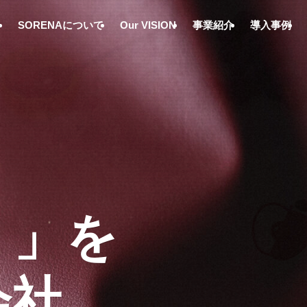
SORENAについて
Our VISION
事業紹介
導入事例
。」を
。」を
。」を
。」を
会社
会社
会社
会社